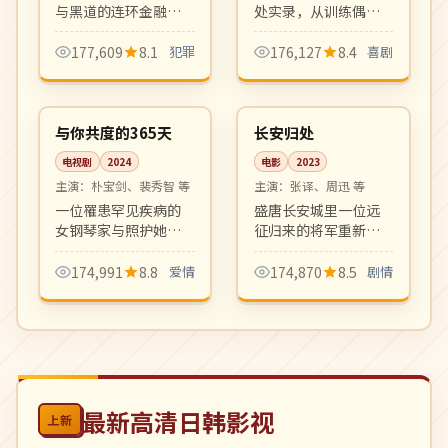
与黑道的连环金融案
处实录，从训练偶像
件，重案组与检方在
练习生到陪儿子上幼
跨部门博弈中搜寻幕
儿园，温馨有趣。家
177,609
8.1
犯罪
176,127
8.4
喜剧
后真凶。叙事写实、
庭观察类综艺新标
12:22
99:57
节奏紧凑。
杆。
高分
4K
韩国
中国
与你共度的365天
长安归处
电视剧
2024
电影
2023
主演：
朴宝剑、裴秀智 等
主演：
张译、周迅 等
一位罹患罕见疾病的
盛唐长安城里一位远
女钢琴家与照护她整
征归来的将军重新寻
整一年的陪护师之间
回家与人的意义。气
的诗意爱情。剧本细
势恢宏的古装历史正
174,991
8.8
爱情
174,870
8.5
剧情
腻文艺，画面如散文
剧，画面与配乐均为
诗一般动人。
顶级制作。
最新高清日韩影视
上新