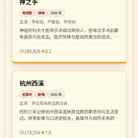
神之手
电视剧
惊悚
2023
年
主演：
李栋旭、严基俊、李帝勋
神经外科天才医师手术成功率惊人，但每次手术后都
有诡异巧合发生。医疗惊悚与超自然悬念的混合，氛
围阴郁张力十足。
180,826
8.2
全 6 集
4K
中国
杭州西溪
纪录片
剧情
2022
年
主演：
多位西溪原住民出镜
历时三年记录杭州西溪湿地原住民四季劳作与生活变
迁。诗意影像与口述史结合，是城市与自然关系的纪
录片佳作。
178,556
7.8