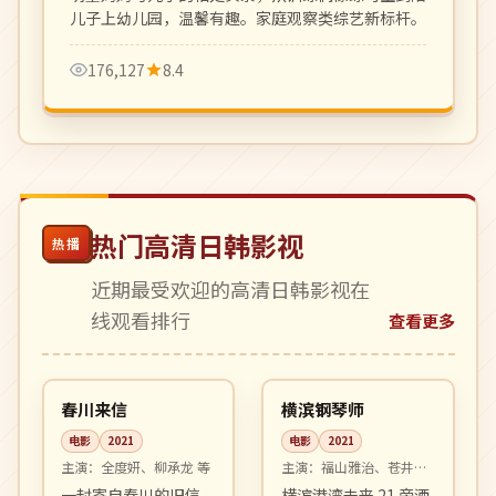
儿子上幼儿园，温馨有趣。家庭观察类综艺新标杆。
176,127
8.4
热门高清日韩影视
热播
近期最受欢迎的高清日韩影视在
线观看排行
查看更多
99:20
99:44
高分
高分
韩国
日本
春川来信
横滨钢琴师
电影
2021
电影
2021
主演：
全度妍、柳承龙 等
主演：
福山雅治、苍井优
等
一封寄自春川的旧信
横滨港湾未来 21 旁酒