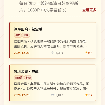
每日同步上线的高清日韩影视新
片，1080P 中文字幕首发
查看更多
完结
NEW
英国
深海回响·纪念版
综艺
动漫
深海回响·纪念版是一部以动漫为核心的影视作品，
围绕危机、反转与人物成长展开，整体节奏紧凑，值
得推荐观看。
2024-12-28
35,399
9.4
独播
NEW
中国
异境余震·典藏
纪录片
科幻
异境余震·典藏是一部以科幻为核心的影视作品，围
绕危机、反转与人物成长展开，整体节奏紧凑，值得
推荐观看。
2024-12-28
33,017
7.7
独播