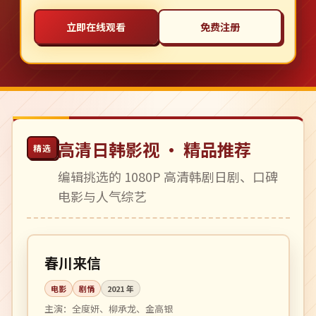
立即在线观看
免费注册
高清日韩影视 · 精品推荐
精选
编辑挑选的 1080P 高清韩剧日剧、口碑
电影与人气综艺
124 分钟
高分
韩国
春川来信
电影
剧情
2021
年
主演：
全度妍、柳承龙、金高银