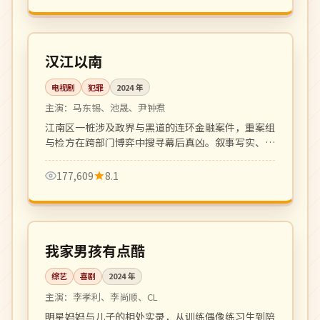
更新至 8 集
热播
韩国
汉江以南
电视剧
犯罪
2024
年
主演：
马东锡、池晟、尹钟焄
江南区一桩涉及政界与黑道的连环金融案件，重案组
与检方在跨部门博弈中搜寻幕后真凶。叙事写实、节
奏紧凑。
177,609
8.1
更新至 6 期
热播
韩国
我家男孩有点酷
综艺
喜剧
2024
年
主演：
李孝利、李尚顺、CL
明星妈妈与儿子的相处实录，从训练偶像练习生到陪