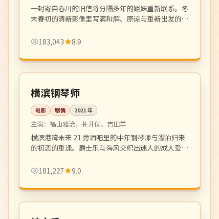
一封寄自春川的旧信将分隔多年的姐妹重新联系。冬
末春初的清新影像里写满和解、原谅与重新出发的勇
气。
183,043
8.9
117 分钟
高分
日本
横滨钢琴师
电影
剧情
2021
年
主演：
福山雅治、苍井优、吉田羊
横滨港湾未来 21 旁酒吧里的中年钢琴师与漂泊归来
的初恋的重逢。爵士乐与海风交织出迷人的成人爱情
乐章。
181,227
9.0
全 12 集
完结
韩国