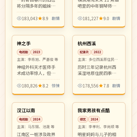
将分隔多年的姐妹重
吧里的中年钢琴师与
新联系。冬末春初的
漂泊归来的初恋的重
清新影像里写满和
逢。爵士乐与海风交
183,043
8.9
剧情
181,227
9.0
剧情
解、原谅与重新出发
织出迷人的成人爱情
12:13
06:22
的勇气。
乐章。
完结
4K
韩国
中国
神之手
杭州西溪
电视剧
2023
纪录片
2022
主演：
李栋旭、严基俊 等
主演：
多位西溪原住民出
镜
神经外科天才医师手
历时三年记录杭州西
术成功率惊人，但每
溪湿地原住民四季劳
次手术后都有诡异巧
作与生活变迁。诗意
合发生。医疗惊悚与
影像与口述史结合，
180,826
8.2
惊悚
178,556
7.8
剧情
超自然悬念的混合，
是城市与自然关系的
08:03
06:29
氛围阴郁张力十足。
纪录片佳作。
热播
热播
韩国
韩国
汉江以南
我家男孩有点酷
电视剧
2024
综艺
2024
主演：
马东锡、池晟 等
主演：
李孝利、李尚顺 等
江南区一桩涉及政界
明星妈妈与儿子的相